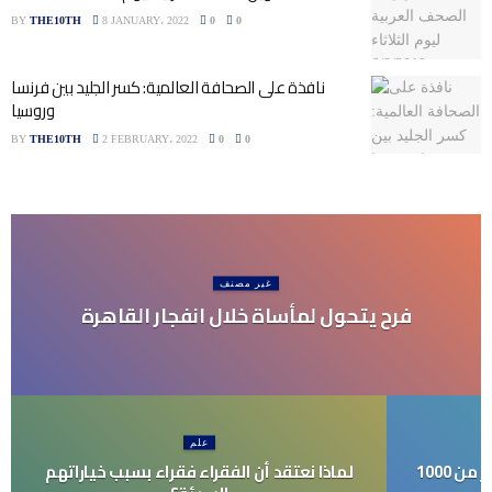
BY
THE10TH
8 JANUARY، 2022
0
0
نافذة على الصحافة العالمية: كسر الجليد بين فرنسا
وروسيا
BY
THE10TH
2 FEBRUARY، 2022
0
0
غير مصنف
فرح يتحول لمأساة خلال انفجار القاهرة
علم
تقدم الهند واي فاي مجاني إلى أكثر من 1000
لماذا نعتقد أن الفقراء فقراء بسبب خياراتهم