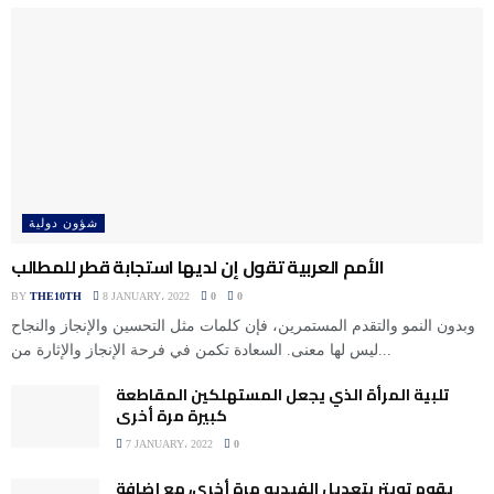
شؤون دولية
الأمم العربية تقول إن لديها استجابة قطر للمطالب
BY
THE10TH
8 JANUARY، 2022
0
0
وبدون النمو والتقدم المستمرين، فإن كلمات مثل التحسين والإنجاز والنجاح
ليس لها معنى. السعادة تكمن في فرحة الإنجاز والإثارة من...
تلبية المرأة الذي يجعل المستهلكين المقاطعة
كبيرة مرة أخرى
7 JANUARY، 2022
0
يقوم تويتر بتعديل الفيديو مرة أخرى، مع إضافة