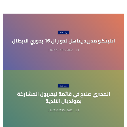
رياضة
اتليتكو مدريد يتاهل لدو ر ال 16 بدوري الابطال
8 JANUARY، 2022
0
رياضة
المصري صلاح في قائمة ليفربول المشاركة
بمونديال الأندية
8 JANUARY، 2022
0