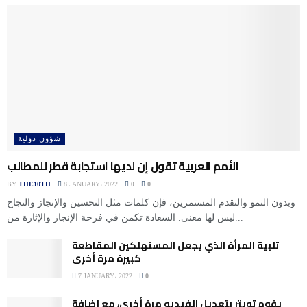
شؤون دولية
الأمم العربية تقول إن لديها استجابة قطر للمطالب
BY
THE10TH
8 JANUARY، 2022
0
0
وبدون النمو والتقدم المستمرين، فإن كلمات مثل التحسين والإنجاز والنجاح
ليس لها معنى. السعادة تكمن في فرحة الإنجاز والإثارة من...
تلبية المرأة الذي يجعل المستهلكين المقاطعة
كبيرة مرة أخرى
7 JANUARY، 2022
0
يقوم تويتر بتعديل الفيديو مرة أخرى، مع إضافة