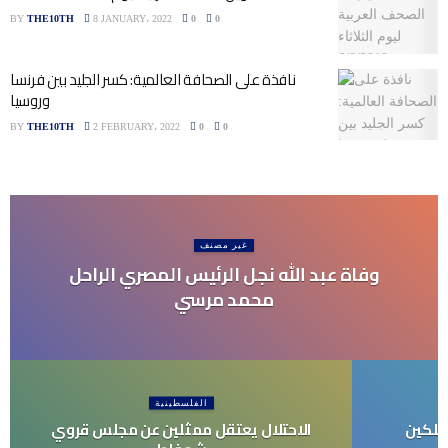
BY
THE10TH
8 JANUARY، 2022
0
0
نافذة على الصحافة العالمية: كسر الجليد بين فرنسا
وروسيا
BY
THE10TH
2 FEBRUARY، 2022
0
0
غير مصنف
وفاة عبد الله نجل الرئيس المصري الراحل
محمد مرسي
الفلسطينية
هلكين
الاحتلال يعتقل ممثلين عن مجلس قروي