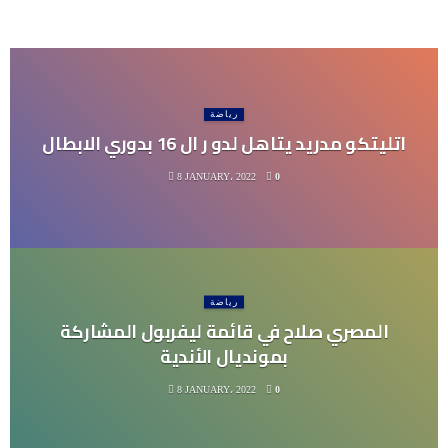
رياضة
اتليتكو مدريد يتاهل لدو ر ال 16 بدوري الابطال
8 JANUARY، 2022
0
رياضة
المصري صلاح في قائمة ليفربول المشاركة
بمونديال الأندية
8 JANUARY، 2022
0